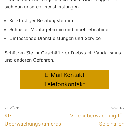
sich von unseren Dienstleistungen
Kurzfristiger Beratungstermin
Schneller Montagetermin und Inbetriebnahme
Umfassende Dienstleistungen und Service
Schützen Sie Ihr Geschäft vor Diebstahl, Vandalismus
und anderen Gefahren.
E-Mail Kontakt
Telefonkontakt
Beitragsnavigation
ZURÜCK
WEITER
Vorheriger
Nächster
KI-
Videoüberwachung für
Beitrag:
Beitrag:
Überwachungskameras
Spielhallen