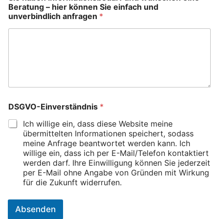
Beratung – hier können Sie einfach und
M
unverbindlich anfragen
*
a
i
l
-
A
d
r
e
s
s
DSGVO-Einverständnis
*
e
N
Ich willige ein, dass diese Website meine
a
übermittelten Informationen speichert, sodass
m
meine Anfrage beantwortet werden kann. Ich
e
willige ein, dass ich per E-Mail/Telefon kontaktiert
u
werden darf. Ihre Einwilligung können Sie jederzeit
n
per E-Mail ohne Angabe von Gründen mit Wirkung
v
für die Zukunft widerrufen.
e
r
b
Absenden
i