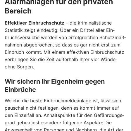
Alarmanlagen für den privaten
Bereich
Effektiver Einbruchschutz
– die kriminalistische
Statistik zeigt eindeutig: Über ein Drittel aller Ein­
bruchs­versuche werden von erfolg­reichen Schutz­maß­
nahmen ab­ge­bro­chen, so dass es gar nicht erst zum
Ein­bruch kommt. Mit einem effektiven Ein­bruch­schutz
ver­brin­gen Sie die Zeit außer­halb Ihrer vier Wän­de
ohne Sorgen.
Wir sichern Ihr Eigenheim gegen
Einbrüche
Welche die beste Einbruch­melde­anlage ist, lässt sich
pauschal nicht fest­legen, denn es kommt immer auf
den Einzel­fall an. Anhalts­punkte für den Ge­fährdungs­
grad geben insbesondere folgende As­pekte: Die
Anwesen­heit von Per­sonen und Nach­barn, die Art der