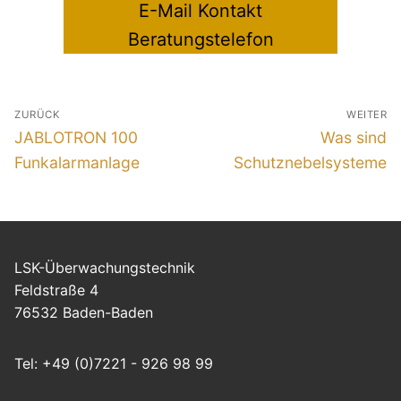
E-Mail Kontakt
Beratungstelefon
Beitragsnavigation
ZURÜCK
WEITER
Vorheriger
Nächster
JABLOTRON 100
Was sind
Beitrag:
Beitrag:
Funkalarmanlage
Schutznebelsysteme
LSK-Überwachungstechnik
Feldstraße 4
76532 Baden-Baden
Tel: +49 (0)7221 - 926 98 99